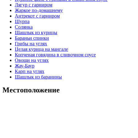
Лягур с гарниром
Жаркое по-домашнему
Антрекот с гарниром
Шурпа
Солянка
Шашлык из курицы
Бараньи спинки
Грибы на углях
Целая курица на мангале
Копченая говядина в сливочном соусе
Овощи на углях
Жау-Баур
Карп на углях
Шашлык из баранины
Местоположение