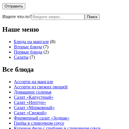
Искать:
Ищите что-то?
Наше меню
Блюда на мангале
(8)
Вторые блюда
(7)
Первые блюда
(2)
Салаты
(7)
Все блюда
Ассорти на мангале
Ассорти из свежих овощей
Домашние соленья
Салат «Капустный»
Салат «Нептун»
Салат «Морковный»
Салат «Свежий»
Фирменный салат «Зодиак»
Грибы в сливочном соусе
Куриное филе с грибами в сливочном соусе